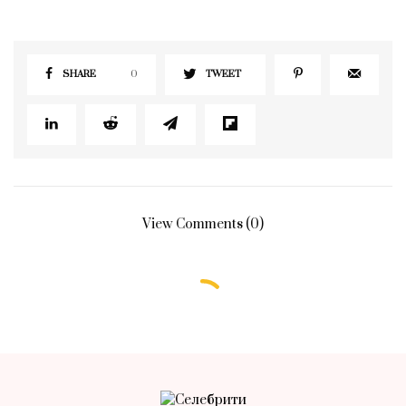
SHARE
0
TWEET
View Comments (0)
БЕЗ РУБРИКИ
Носить кардиган осенью – значит
быть very demure. Вот 10 стильных