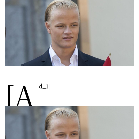
[a
d_1]