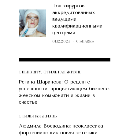
Топ хирургов,
аккредитованных
ведущими
квалификационными
центрами
01.12.2025
0 SHARES
POPULAR POSTS
CELEBRITY
,
СТИЛЬНАЯ ЖИЗНЬ
Регина Шарипова: О рецепте
успешности, процветающем бизнесе,
женском комьюнити и жизни в
счастье
СТИЛЬНАЯ ЖИЗНЬ
Людмила Воеводина: неоклассика
фортепиано как новая эстетика