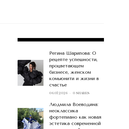
POPULAR POSTS
Регина Шарипова: О
рецепте успешности,
процветающем
бизнесе, женском
комьюнити и жизни в
счастье
06.07.2026
0 SHARES
Людмила Воеводина:
неоклассика
фортепиано как новая
эстетика современной