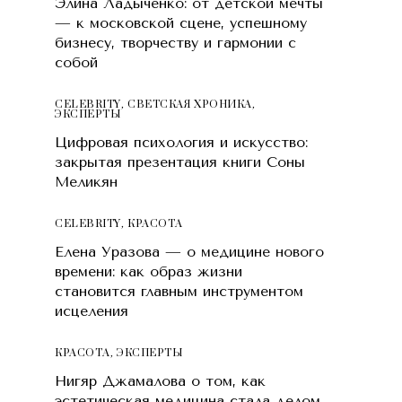
Элина Ладыченко: от детской мечты
— к московской сцене, успешному
бизнесу, творчеству и гармонии с
собой
CELEBRITY
,
СВЕТСКАЯ ХРОНИКА
,
ЭКСПЕРТЫ
Цифровая психология и искусство:
закрытая презентация книги Соны
Меликян
CELEBRITY
,
КРАСОТA
Елена Уразова — о медицине нового
времени: как образ жизни
становится главным инструментом
исцеления
КРАСОТA
,
ЭКСПЕРТЫ
Нигяр Джамалова о том, как
эстетическая медицина стала делом