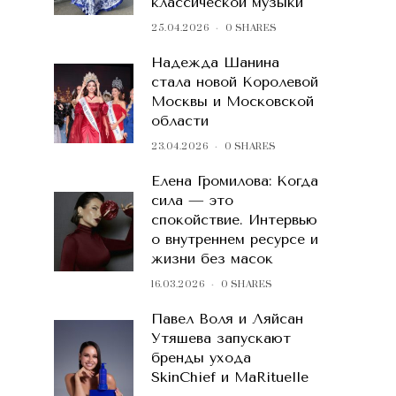
классической музыки
25.04.2026
0 SHARES
Надежда Шанина
стала новой Королевой
Москвы и Московской
области
23.04.2026
0 SHARES
Елена Громилова: Когда
сила — это
спокойствие. Интервью
о внутреннем ресурсе и
жизни без масок
16.03.2026
0 SHARES
Павел Воля и Ляйсан
Утяшева запускают
бренды ухода
SkinChief и MaRituelle