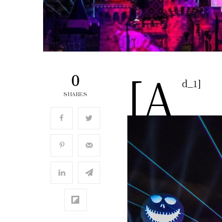
[a
0
d_1]
SHARES