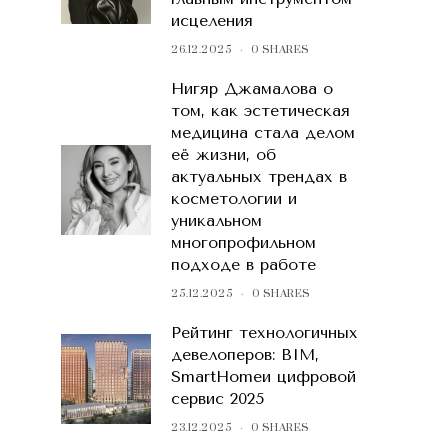
исцеления
26.12.2025
0 SHARES
Нигяр Джамалова о
том, как эстетическая
медицина стала делом
её жизни, об
актуальных трендах в
косметологии и
уникальном
многопрофильном
подходе в работе
25.12.2025
0 SHARES
Рейтинг технологичных
девелоперов: BIM,
SmartHomeи цифровой
сервис 2025
23.12.2025
0 SHARES