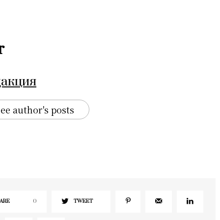
r
дакция
ee author's posts
ARE
0
TWEET