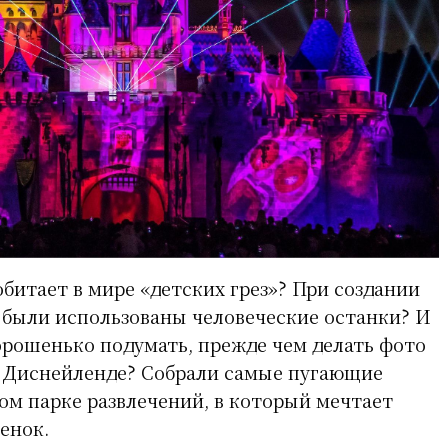
битает в мире «детских грез»? При создании
 были использованы человеческие останки? И
орошенько подумать, прежде чем делать фото
в Диснейленде? Cобрали самые пугающие
ом парке развлечений, в который мечтает
енок.