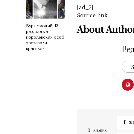
[ad_2]
Source link
Буря эмоций: 13
About Autho
раз, когда
королевских особ
заставали
Ре
врасплох
S
SH
0
SHARES