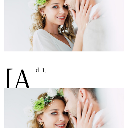
[a
d_1]