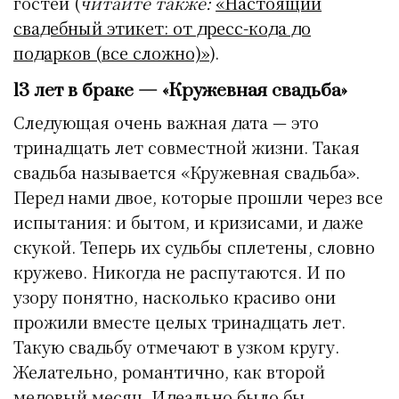
гостей (
читайте также:
«Настоящий
свадебный этикет: от дресс-кода до
подарков (все сложно)»
).
13 лет в браке — «Кружевная свадьба»
Следующая очень важная дата — это
тринадцать лет совместной жизни. Такая
свадьба называется «Кружевная свадьба».
Перед нами двое, которые прошли через все
испытания: и бытом, и кризисами, и даже
скукой. Теперь их судьбы сплетены, словно
кружево. Никогда не распутаются. И по
узору понятно, насколько красиво они
прожили вместе целых тринадцать лет.
Такую свадьбу отмечают в узком кругу.
Желательно, романтично, как второй
медовый месяц. Идеально было бы