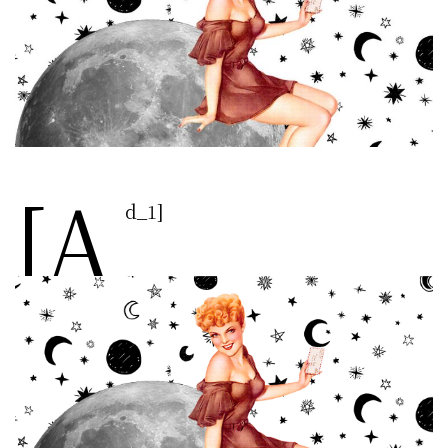
[a
d_1]