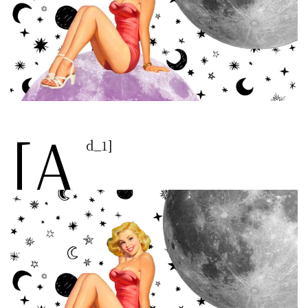
[a
d_1]