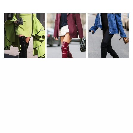
[a
d_1]