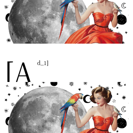
[a
d_1]