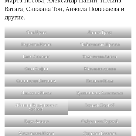
Марта Носова, Александр Панин, Полина
Ватага, Снежана Тон, Анжела Полежаева и
другие.
Яна Ирис
Лянка Грыу
Беретта Юлия
Чайковская Ирина
Катя Лисман
Толкачева Алиса
Ская Софья
Мамаева Алана
Синицкая Евгения
Рязанов Илья
Пылаева Люси
Кувшинова Анастасия
Лёвкин Владимир с
Зверев Сергей
женой
Буре Алина
Сафронов Сергей
Михалкова Юлия
Суркова Ксения