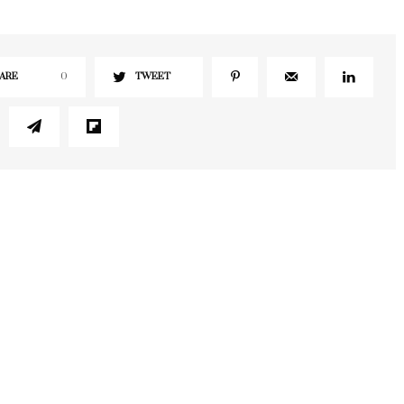
ARE
0
TWEET