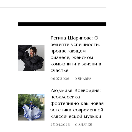
POPULAR POSTS
Регина Шарипова: О
рецепте успешности,
процветающем
бизнесе, женском
комьюнити и жизни в
счастье
06.07.2026
0 SHARES
Людмила Воеводина:
неоклассика
фортепиано как новая
эстетика современной
классической музыки
25.04.2026
0 SHARES