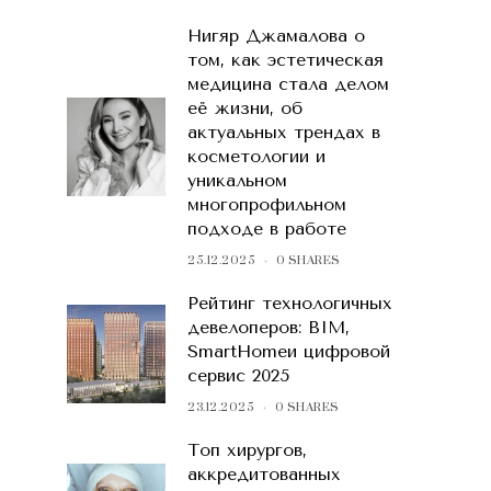
Нигяр Джамалова о
том, как эстетическая
медицина стала делом
её жизни, об
актуальных трендах в
косметологии и
уникальном
многопрофильном
подходе в работе
25.12.2025
0 SHARES
Рейтинг технологичных
девелоперов: BIM,
SmartHomeи цифровой
сервис 2025
23.12.2025
0 SHARES
Топ хирургов,
аккредитованных