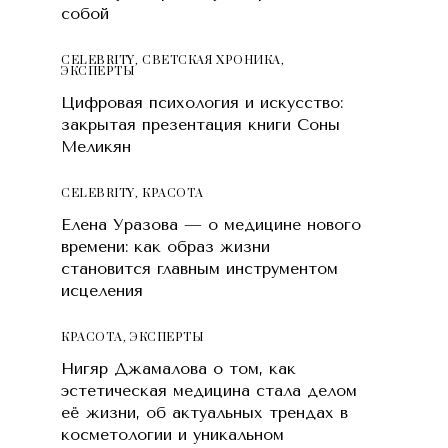
собой
CELEBRITY
,
СВЕТСКАЯ ХРОНИКА
,
ЭКСПЕРТЫ
Цифровая психология и искусство:
закрытая презентация книги Соны
Меликян
CELEBRITY
,
КРАСОТA
Елена Уразова — о медицине нового
времени: как образ жизни
становится главным инструментом
исцеления
КРАСОТA
,
ЭКСПЕРТЫ
Нигяр Джамалова о том, как
эстетическая медицина стала делом
её жизни, об актуальных трендах в
косметологии и уникальном