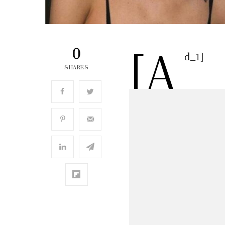
[a
0
d_1]
SHARES