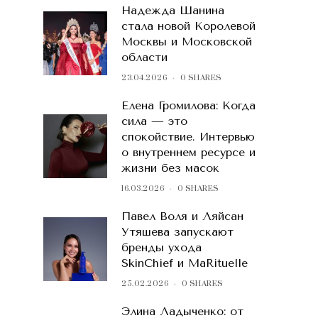
Надежда Шанина
стала новой Королевой
Москвы и Московской
области
23.04.2026
0 SHARES
Елена Громилова: Когда
сила — это
спокойствие. Интервью
о внутреннем ресурсе и
жизни без масок
16.03.2026
0 SHARES
Павел Воля и Ляйсан
Утяшева запускают
бренды ухода
SkinChief и MaRituelle
25.02.2026
0 SHARES
Элина Ладыченко: от