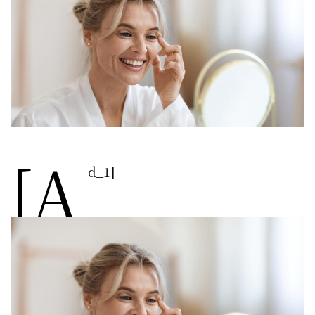
[a
d_1]