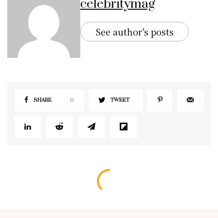
celebritymag
See author's posts
SHARE
0
TWEET