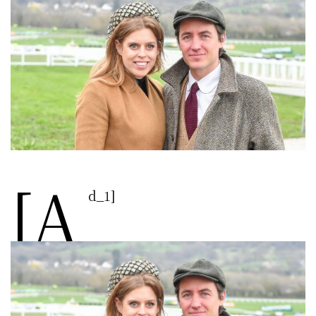
[a
d_1]