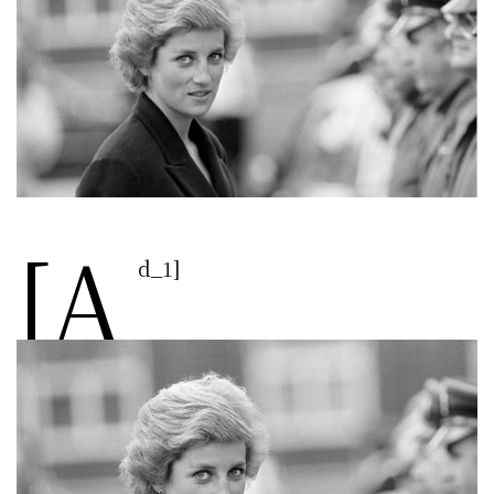
[a
d_1]