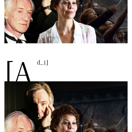
[a
d_1]