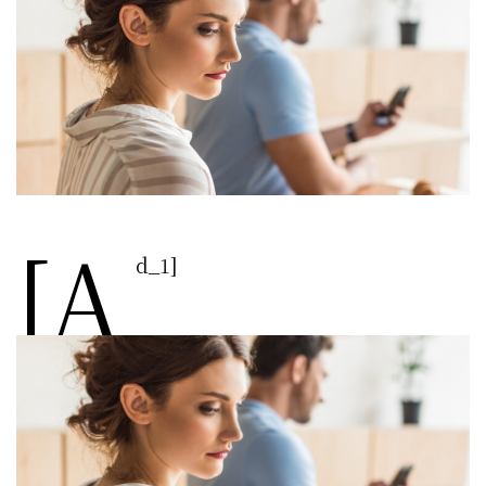
[a
d_1]