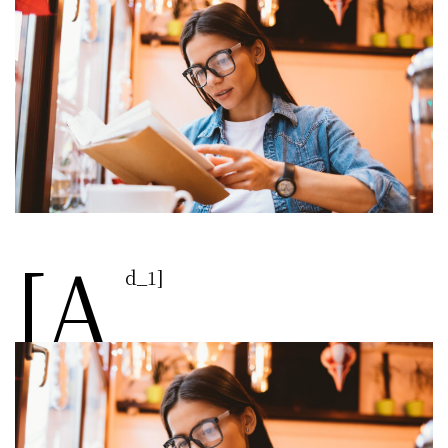
[a
d_1]