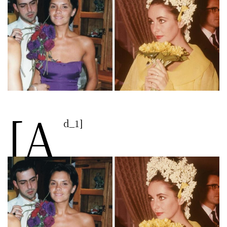
[a
d_1]