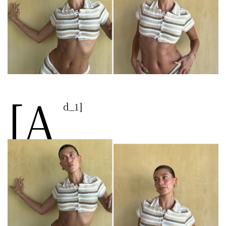
[a
d_1]