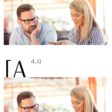
[a
d_1]