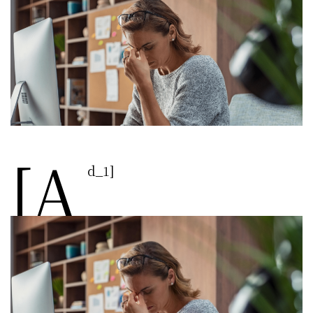
[a
d_1]