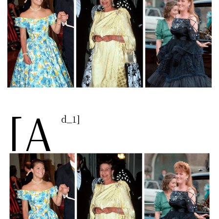
[a
d_1]