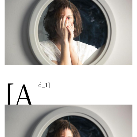
[a
d_1]