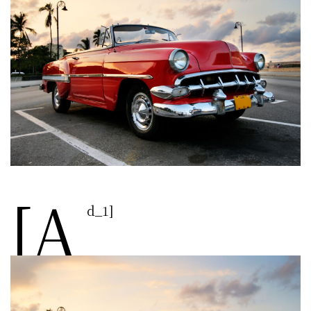
[a
d_1]