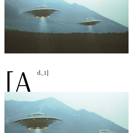
[a
d_1]