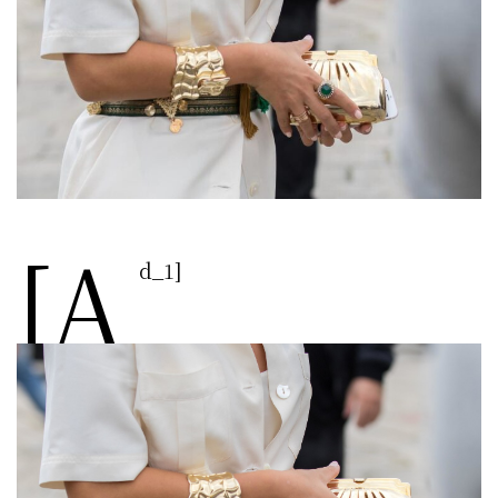
[a
d_1]