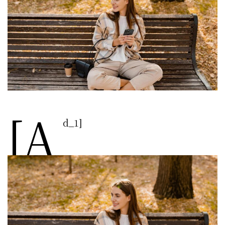
[a
d_1]