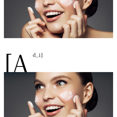
[a
d_1]