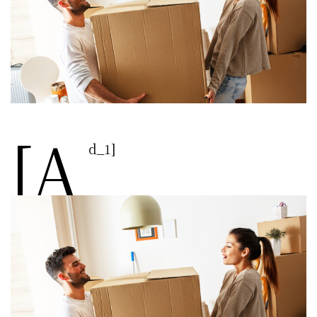
[a
d_1]