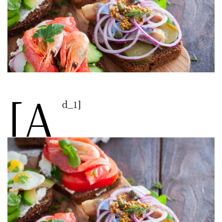
[a
d_1]