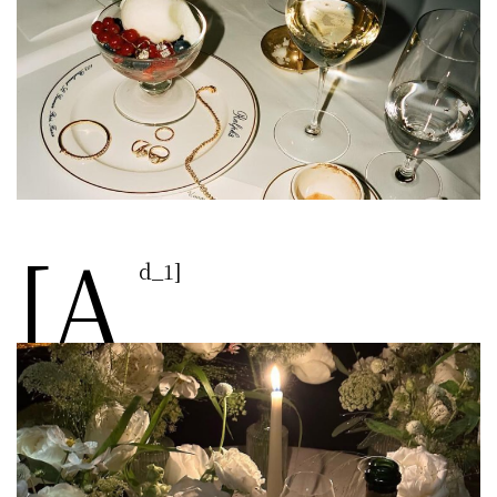
[a
d_1]