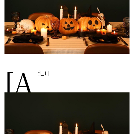
[a
d_1]