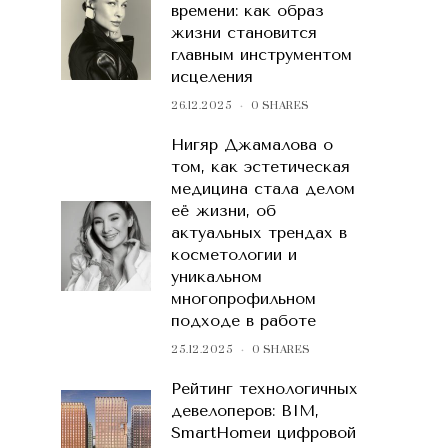
времени: как образ
жизни становится
главным инструментом
исцеления
26.12.2025
0 SHARES
Нигяр Джамалова о
том, как эстетическая
медицина стала делом
её жизни, об
актуальных трендах в
косметологии и
уникальном
многопрофильном
подходе в работе
25.12.2025
0 SHARES
Рейтинг технологичных
девелоперов: BIM,
SmartHomeи цифровой