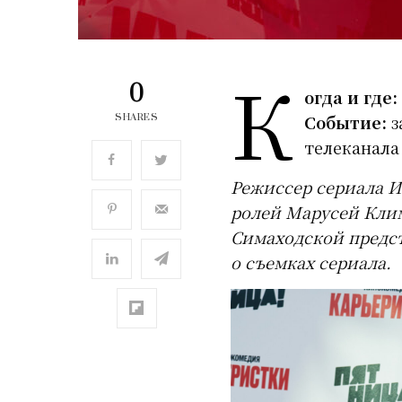
К
0
огда и где:
Событие:
з
SHARES
телеканала
Режиссер сериала И
ролей Марусей Кли
Симаходской предс
о съемках сериала.