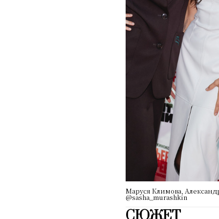
Маруся Климова, Александр
@sasha_murashkin
СЮЖЕТ