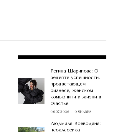
POPULAR POSTS
Регина Шарипова: О
рецепте успешности,
процветающем
бизнесе, женском
комьюнити и жизни в
счастье
06.07.2026
0 SHARES
Людмила Воеводина:
неоклассика