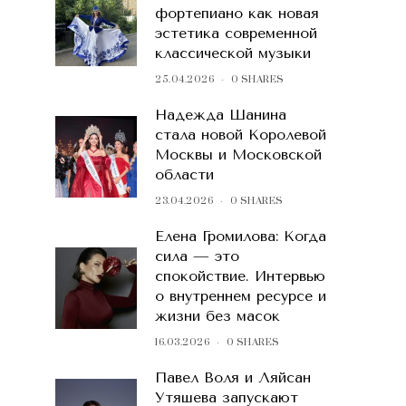
фортепиано как новая
эстетика современной
классической музыки
25.04.2026
0 SHARES
Надежда Шанина
стала новой Королевой
Москвы и Московской
области
23.04.2026
0 SHARES
Елена Громилова: Когда
сила — это
спокойствие. Интервью
о внутреннем ресурсе и
жизни без масок
16.03.2026
0 SHARES
Павел Воля и Ляйсан
Утяшева запускают