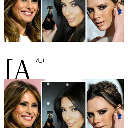
[a
d_1]