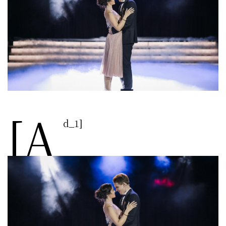
[a
d_1]