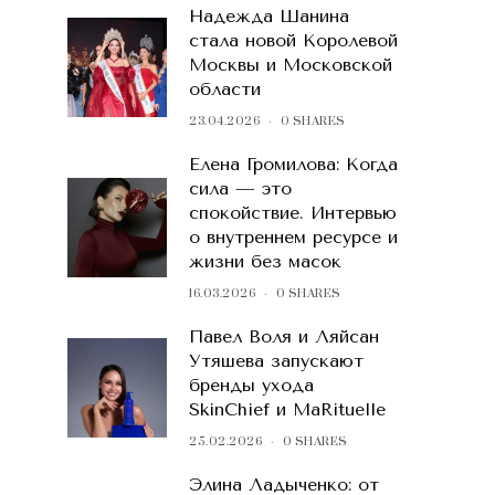
Надежда Шанина
стала новой Королевой
Москвы и Московской
области
23.04.2026
0 SHARES
Елена Громилова: Когда
сила — это
спокойствие. Интервью
о внутреннем ресурсе и
жизни без масок
16.03.2026
0 SHARES
Павел Воля и Ляйсан
Утяшева запускают
бренды ухода
SkinChief и MaRituelle
25.02.2026
0 SHARES
Элина Ладыченко: от