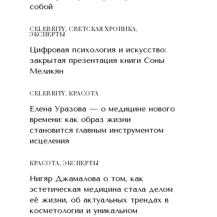
собой
CELEBRITY
,
СВЕТСКАЯ ХРОНИКА
,
ЭКСПЕРТЫ
Цифровая психология и искусство:
закрытая презентация книги Соны
Меликян
CELEBRITY
,
КРАСОТA
Елена Уразова — о медицине нового
времени: как образ жизни
становится главным инструментом
исцеления
КРАСОТA
,
ЭКСПЕРТЫ
Нигяр Джамалова о том, как
эстетическая медицина стала делом
её жизни, об актуальных трендах в
косметологии и уникальном