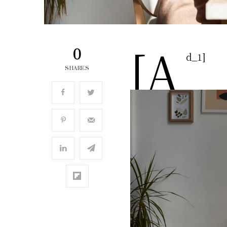
[a
0
d_1]
SHARES