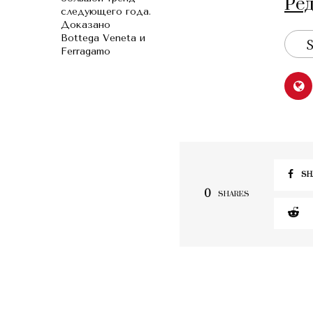
Ре
следующего года.
Доказано
Bottega Venetа и
S
Ferragamo
SH
0
SHARES