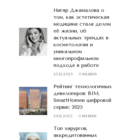
Нигяр Джамалова о
том, как эстетическая
медицина стала делом
её жизни, об
актуальных трендах в
косметологии и
уникальном
многопрофильном
подходе в работе
25.12.2025
0 SHARES
Рейтинг технологичных
девелоперов: BIM,
SmartHomeи цифровой
сервис 2025
23.12.2025
0 SHARES
Топ хирургов,
аккредитованных