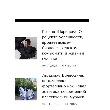
POPULAR POSTS
Регина Шарипова: О
рецепте успешности,
процветающем
бизнесе, женском
комьюнити и жизни в
счастье
06.07.2026
0 SHARES
Людмила Воеводина:
неоклассика
фортепиано как новая
эстетика современной
классической музыки
25.04.2026
0 SHARES