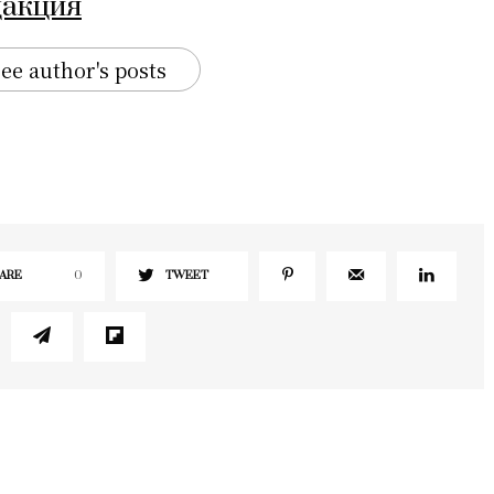
дакция
ee author's posts
ARE
0
TWEET