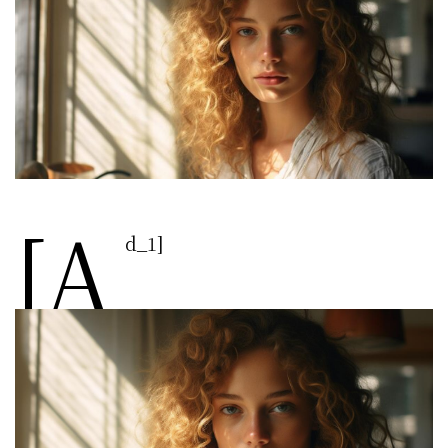
[a
d_1]