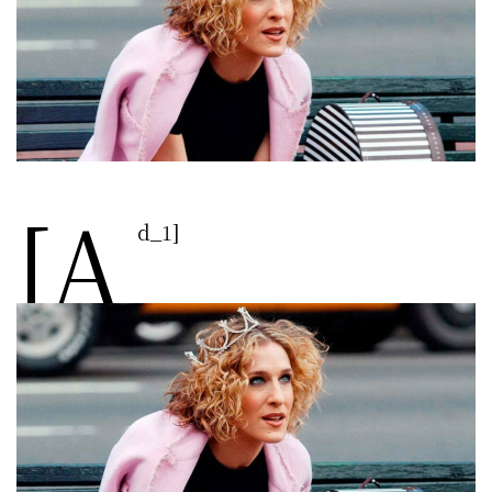
[a
d_1]