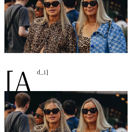
[a
d_1]