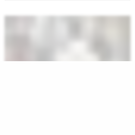
[a
d_1]