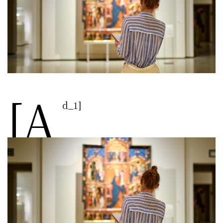
[a
d_1]