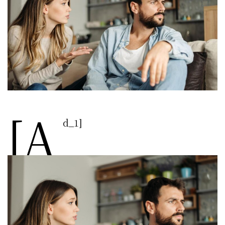
[a
d_1]