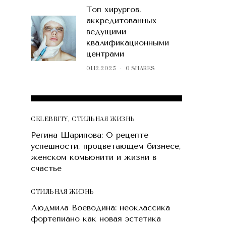
Топ хирургов,
аккредитованных
ведущими
квалификационными
центрами
01.12.2025
0 SHARES
POPULAR POSTS
CELEBRITY
,
СТИЛЬНАЯ ЖИЗНЬ
Регина Шарипова: О рецепте
успешности, процветающем бизнесе,
женском комьюнити и жизни в
счастье
СТИЛЬНАЯ ЖИЗНЬ
Людмила Воеводина: неоклассика
фортепиано как новая эстетика