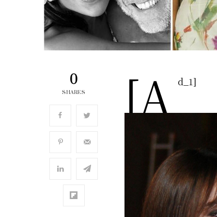
[a
0
d_1]
SHARES