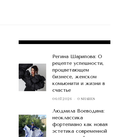
POPULAR POSTS
Регина Шарипова: О
рецепте успешности,
процветающем
бизнесе, женском
комьюнити и жизни в
счастье
06.07.2026
0 SHARES
Людмила Воеводина:
неоклассика
фортепиано как новая
эстетика современной