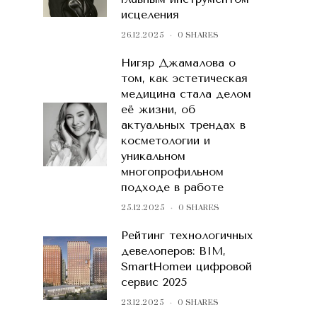
исцеления
26.12.2025
0 SHARES
Нигяр Джамалова о
том, как эстетическая
медицина стала делом
её жизни, об
актуальных трендах в
косметологии и
уникальном
многопрофильном
подходе в работе
25.12.2025
0 SHARES
Рейтинг технологичных
девелоперов: BIM,
SmartHomeи цифровой
сервис 2025
23.12.2025
0 SHARES