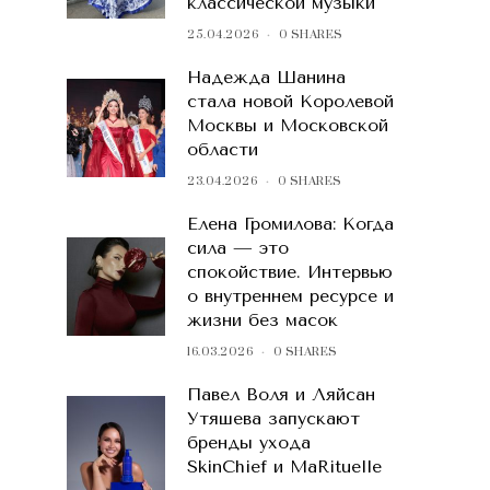
классической музыки
25.04.2026
0 SHARES
Надежда Шанина
стала новой Королевой
Москвы и Московской
области
23.04.2026
0 SHARES
Елена Громилова: Когда
сила — это
спокойствие. Интервью
о внутреннем ресурсе и
жизни без масок
16.03.2026
0 SHARES
Павел Воля и Ляйсан
Утяшева запускают
бренды ухода
SkinChief и MaRituelle