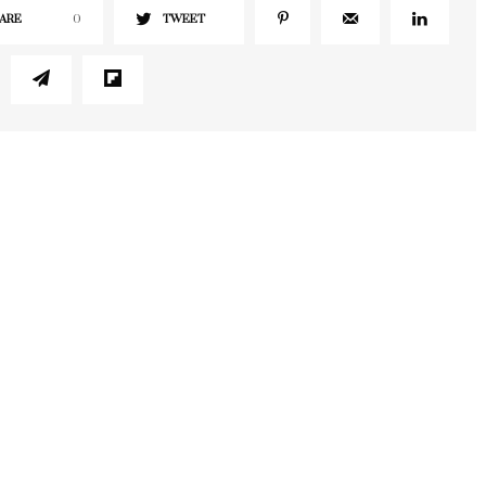
ARE
0
TWEET