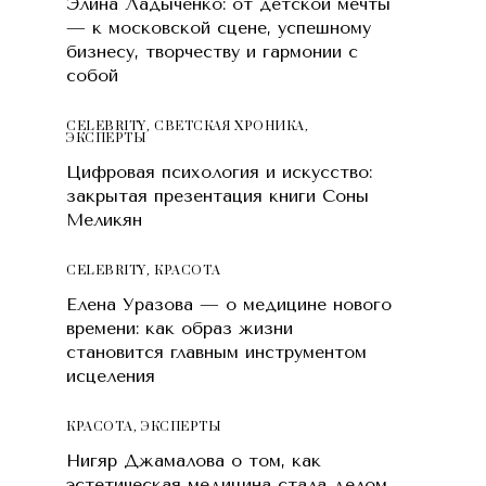
Элина Ладыченко: от детской мечты
— к московской сцене, успешному
бизнесу, творчеству и гармонии с
собой
CELEBRITY
,
СВЕТСКАЯ ХРОНИКА
,
ЭКСПЕРТЫ
Цифровая психология и искусство:
закрытая презентация книги Соны
Меликян
CELEBRITY
,
КРАСОТA
Елена Уразова — о медицине нового
времени: как образ жизни
становится главным инструментом
исцеления
КРАСОТA
,
ЭКСПЕРТЫ
Нигяр Джамалова о том, как
эстетическая медицина стала делом