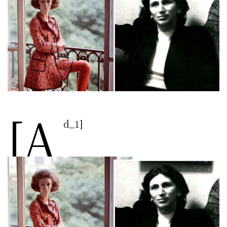
[a
d_1]