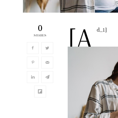
[a
0
d_1]
SHARES