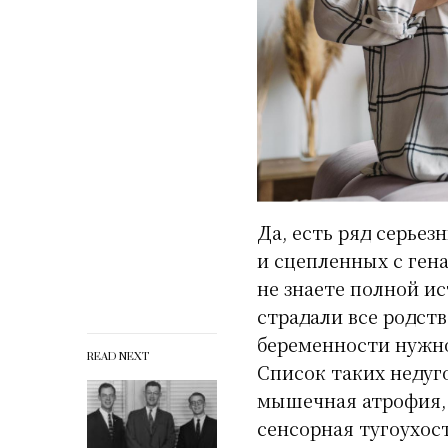
Да, есть ряд серьез
и сцепленных с ген
не знаете полной и
страдали все родст
беременности нужно
READ NEXT
Список таких недуг
мышечная атрофия, 
сенсорная тугоухост