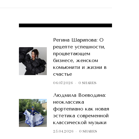
POPULAR POSTS
Регина Шарипова: О
рецепте успешности,
процветающем
бизнесе, женском
комьюнити и жизни в
счастье
06.07.2026
0 SHARES
Людмила Воеводина:
неоклассика
фортепиано как новая
эстетика современной
классической музыки
25.04.2026
0 SHARES