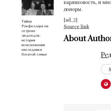
карликовость, и мно
доноры.
[ad_2]
Тайна
Source link
Рокфеллера на
острове
людоедов:
About Autho
история
исчезновения
наследника
Ре
богатой семьи
S