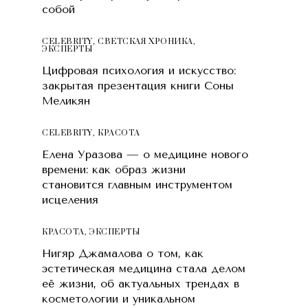
собой
CELEBRITY
,
СВЕТСКАЯ ХРОНИКА
,
ЭКСПЕРТЫ
Цифровая психология и искусство:
закрытая презентация книги Соны
Меликян
CELEBRITY
,
КРАСОТA
Елена Уразова — о медицине нового
времени: как образ жизни
становится главным инструментом
исцеления
КРАСОТA
,
ЭКСПЕРТЫ
Нигяр Джамалова о том, как
эстетическая медицина стала делом
её жизни, об актуальных трендах в
косметологии и уникальном