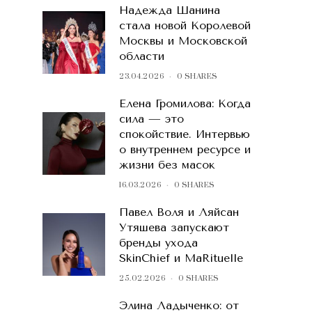
Надежда Шанина
стала новой Королевой
Москвы и Московской
области
23.04.2026
0 SHARES
Елена Громилова: Когда
сила — это
спокойствие. Интервью
о внутреннем ресурсе и
жизни без масок
16.03.2026
0 SHARES
Павел Воля и Ляйсан
Утяшева запускают
бренды ухода
SkinChief и MaRituelle
25.02.2026
0 SHARES
Элина Ладыченко: от