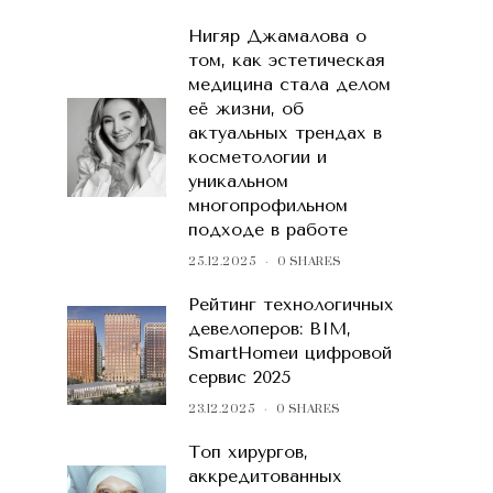
Нигяр Джамалова о
том, как эстетическая
медицина стала делом
её жизни, об
актуальных трендах в
косметологии и
уникальном
многопрофильном
подходе в работе
25.12.2025
0 SHARES
Рейтинг технологичных
девелоперов: BIM,
SmartHomeи цифровой
сервис 2025
23.12.2025
0 SHARES
Топ хирургов,
аккредитованных