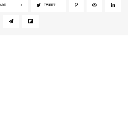
ARE
0
TWEET