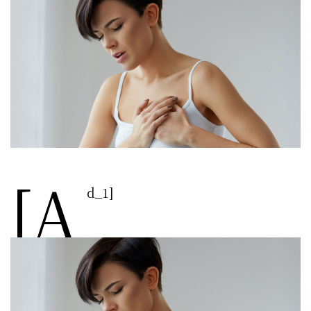
[a
d_1]