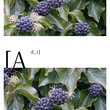
[a
d_1]