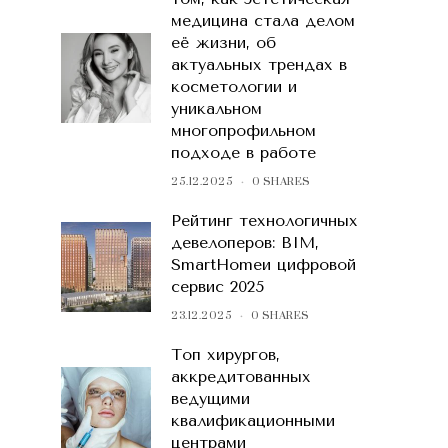
медицина стала делом
её жизни, об
актуальных трендах в
косметологии и
уникальном
многопрофильном
подходе в работе
25.12.2025
0 SHARES
Рейтинг технологичных
девелоперов: BIM,
SmartHomeи цифровой
сервис 2025
23.12.2025
0 SHARES
Топ хирургов,
аккредитованных
ведущими
квалификационными
центрами