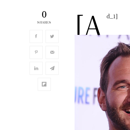
[a
0
d_1]
SHARES