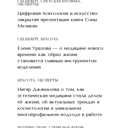
CELEBRITY
,
СВЕТСКАЯ ХРОНИКА
,
ЭКСПЕРТЫ
Цифровая психология и искусство:
закрытая презентация книги Соны
Меликян
CELEBRITY
,
КРАСОТA
Елена Уразова — о медицине нового
времени: как образ жизни
становится главным инструментом
исцеления
КРАСОТA
,
ЭКСПЕРТЫ
Нигяр Джамалова о том, как
эстетическая медицина стала делом
её жизни, об актуальных трендах в
косметологии и уникальном
многопрофильном подходе в работе
ПУТЕШЕСТВИЕ
,
СТИЛЬНАЯ ЖИЗНЬ
,