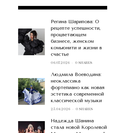
POPULAR POSTS
Регина Шарипова: О
рецепте успешности,
процветающем
бизнесе, женском
комьюнити и жизни в
счастье
06.07.2026
0 SHARES
Людмила Воеводина:
неоклассика
фортепиано как новая
эстетика современной
классической музыки
25.04.2026
0 SHARES
Надежда Шанина
стала новой Королевой