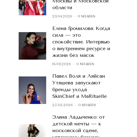
Москвы и Московской
области
23.04.2026
0 SHARES
Елена Громилова: Когда
сила — это
спокойствие. Интервью
о внутреннем ресурсе и
жизни без масок
16.03.2026
0 SHARES
Павел Воля и Ляйсан
Утяшева запускают
бренды ухода
SkinChief и MaRituelle
25.02.2026
0 SHARES
Элина Ладыченко: от
детской мечты — к
московской сцене,