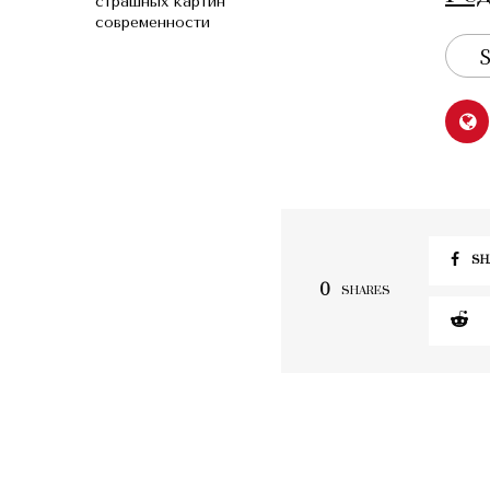
страшных картин
современности
S
SH
0
SHARES