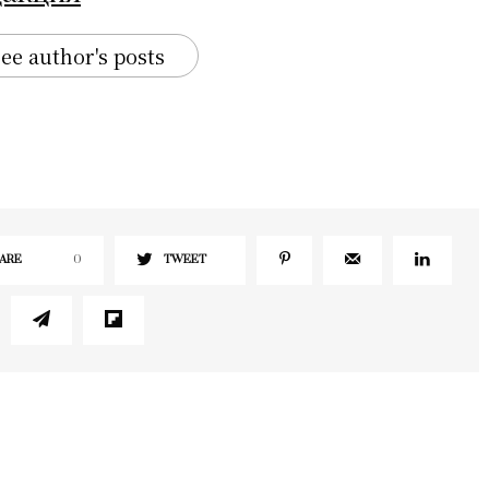
ee author's posts
ARE
0
TWEET