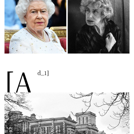
[a
d_1]