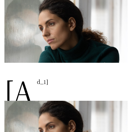
[a
d_1]