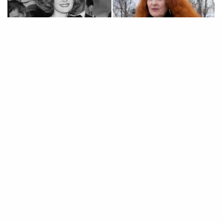
[a
d_1]