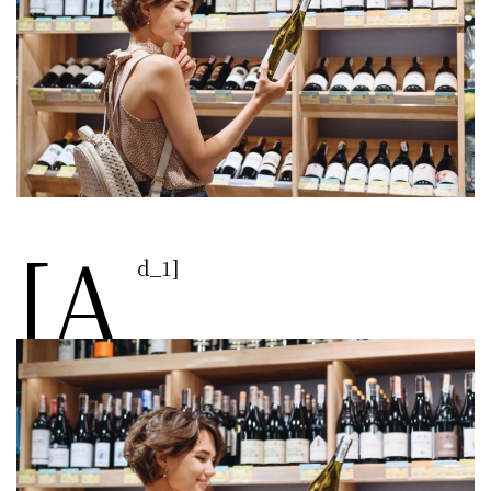
[a
d_1]