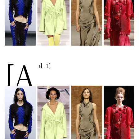
[a
d_1]