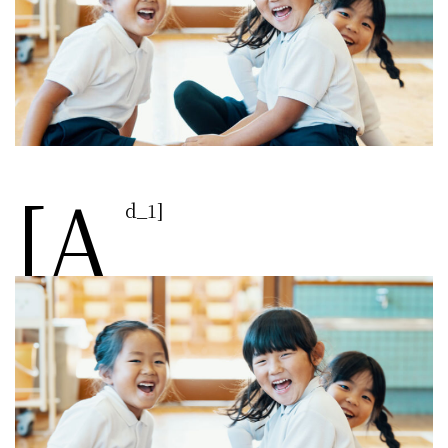
[a
d_1]